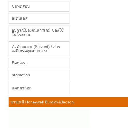
ชุดทดสอบ
สเตนเลส
อุปกรณ์ป้องกันสารเคมี ของใช้
ในโรงงาน
ตัวทำละลาย(Solvent) / สาร
เคมีเกรดอุตสาหกรรม
ติดต่อเรา
promotion
แคตตาล็อก
สารเคมี Honeywell Burdick&Jacson