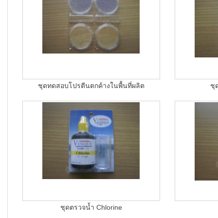
ชุดทดสอบโปรตีนตกค้างในพื้นที่ผลิต
ชุ
ชุดตรวจน้ำ Chlorine