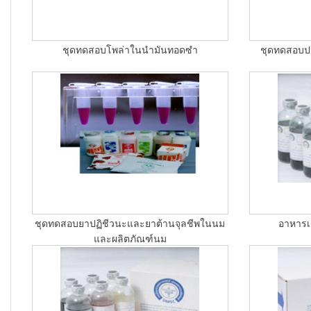
ชุดทดสอบโพล่าในนำมันทอดซำ
ชุดทดสอบป
ชุดทดสอบยาปฏิชีวนะและยาต้านจุลชีพในนม
อาหารเล
และผลิตภัณฑ์นม