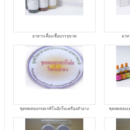
อาหารเลี้ยงเชื้อบรรจุขวด
อาหา
ชุดทดสอบกรดเรทิโนอิกในเครื่องสำอาง
ชุดทดสอบเม