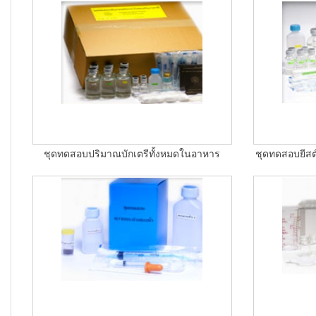
ชุดทดสอบปริมาณบักเตรีทั้งหมดในอาหาร
ชุดทดสอบยีสต