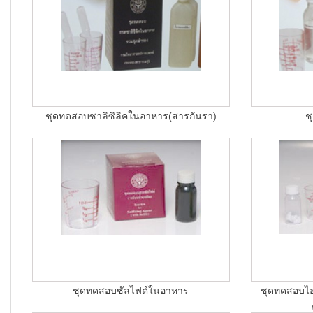
ชุดทดสอบซาลิซิลิคในอาหาร(สารกันรา)
ช
ชุดทดสอบซัลไฟต์ในอาหาร
ชุดทดสอบไฮ