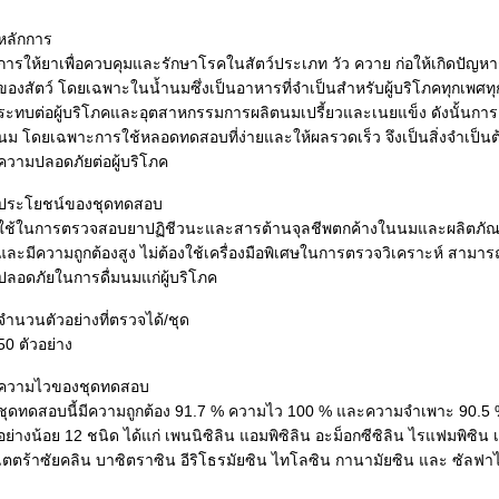
หลักการ
การให้ยาเพื่อควบคุมและรักษาโรคในสัตว์ประเภท วัว ควาย ก่อให้เกิดปัญห
ของสัตว์ โดยเฉพาะในน้ำนมซึ่งเป็นอาหารที่จำเป็นสำหรับผู้บริโภคทุกเพศ
ระทบต่อผู้บริโภคและอุตสาหกรรมการผลิตนมเปรี้ยวและเนยแข็ง ดังนั้น
นม โดยเฉพาะการใช้หลอดทดสอบที่ง่ายและให้ผลรวดเร็ว จึงเป็นสิ่งจำเป็นต
ความปลอดภัยต่อผู้บริโภค
ประโยชน์ของชุดทดสอบ
ใช้ในการตรวจสอบยาปฏิชีวนะและสารต้านจุลชีพตกค้างในนมและผลิตภัณ
และมีความถูกต้องสูง ไม่ต้องใช้เครื่องมือพิเศษในการตรวจวิเคราะห์ สามา
ปลอดภัยในการดื่มนมแก่ผู้บริโภค
จำนวนตัวอย่างที่ตรวจได้/ชุด
50 ตัวอย่าง
ความไวของชุดทดสอบ
ชุดทดสอบนี้มีความถูกต้อง 91.7 % ความไว 100 % และความจำเพาะ 90.
อย่างน้อย 12 ชนิด ได้แก่ เพนนิซิลิน แอมพิซิลิน อะม็อกซีซิลิน ไรแฟมพิซิน 
เตตร้าซัยคลิน บาซิตราซิน อีริโธรมัยซิน ไทโลซิน กานามัยซิน และ ซัลฟา