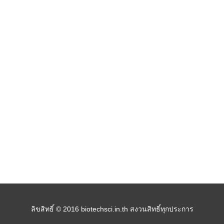
ลิขสิทธิ์ © 2016 biotechsci.in.th สงวนสิทธิ์ทุกประการ